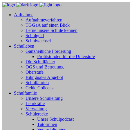
Aufnahme
Aufnahmeverfahren
TGGaA auf einen Blick
Lerne unsere Schule kennen
Schulgeld
Schulwechsel
Schulleben
Ganzheitliche Förderung
Profilstunden für die Unterstufe
Die Schulfächer
OGS und Betreuung
Oberstufe
Bilinguales Angebot
Schulfahrten
Celtic Colleens
Schulfamilie
Unsere Schulleitung
Lehrkräfte
Verwaltung
Schülerecke
Unser Schulpodcast
Tutorinnen
Veranstaltungen