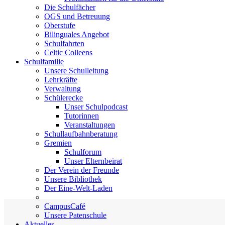
Die Schulfächer
OGS und Betreuung
Oberstufe
Bilinguales Angebot
Schulfahrten
Celtic Colleens
Schulfamilie
Unsere Schulleitung
Lehrkräfte
Verwaltung
Schülerecke
Unser Schulpodcast
Tutorinnen
Veranstaltungen
Schullaufbahnberatung
Gremien
Schulforum
Unser Elternbeirat
Der Verein der Freunde
Unsere Bibliothek
Der Eine-Welt-Laden
CampusCafé
Unsere Patenschule
Aktuelles